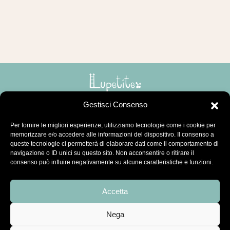
Gestisci Consenso
LUPETITE
Per fornire le migliori esperienze, utilizziamo tecnologie come i cookie per
memorizzare e/o accedere alle informazioni del dispositivo. Il consenso a
HAI BISOGNO DI AIUTO
queste tecnologie ci permetterà di elaborare dati come il comportamento di
navigazione o ID unici su questo sito. Non acconsentire o ritirare il
consenso può influire negativamente su alcune caratteristiche e funzioni.
AREA LEGALE
Accetta
SEGUICI SU
Nega