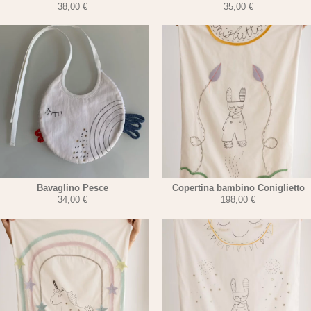
38,00
€
35,00
€
Bavaglino Pesce
Copertina bambino Coniglietto
34,00
€
198,00
€