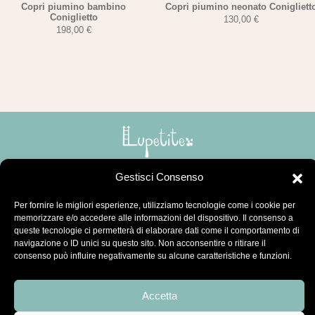
Copri piumino bambino
Copri piumino neonato Conigliett
Coniglietto
130,00
€
198,00
€
LUPETITE
Gestisci Consenso
Per fornire le migliori esperienze, utilizziamo tecnologie come i cookie per
HAI BISOGNO DI AIUTO
memorizzare e/o accedere alle informazioni del dispositivo. Il consenso a
queste tecnologie ci permetterà di elaborare dati come il comportamento di
navigazione o ID unici su questo sito. Non acconsentire o ritirare il
consenso può influire negativamente su alcune caratteristiche e funzioni.
AREA LEGALE
Accetta
SEGUICI SU