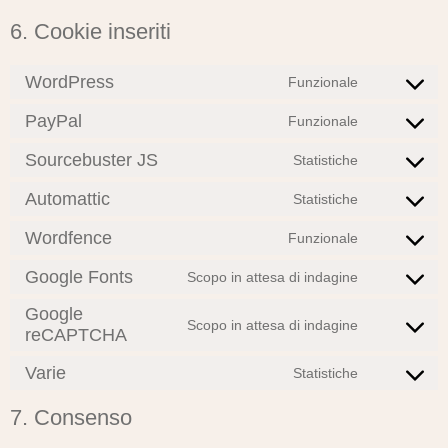
6. Cookie inseriti
WordPress
Funzionale
Consent
to
PayPal
Funzionale
Consent
service
to
wordpress
Sourcebuster JS
Statistiche
Consent
service
to
paypal
Automattic
Statistiche
Consent
service
to
sourcebuste
Wordfence
Funzionale
Consent
service
js
to
automattic
Google Fonts
Scopo in attesa di indagine
Consent
service
to
wordfence
Google
Scopo in attesa di indagine
service
reCAPTCHA
Consent
google-
to
fonts
Varie
Statistiche
service
Consent
google-
to
7. Consenso
recaptcha
service
varie